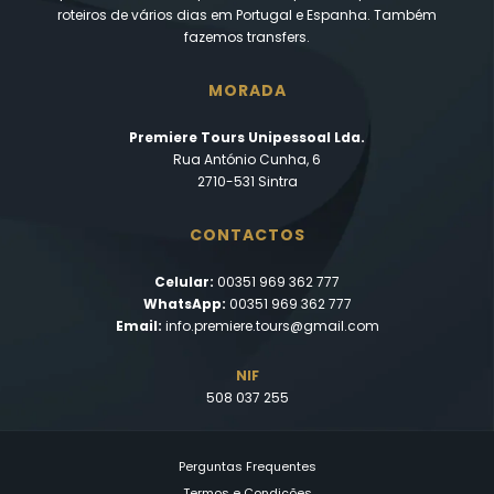
roteiros de vários dias em Portugal e Espanha. Também
fazemos transfers.
MORADA
Premiere Tours Unipessoal Lda.
Rua António Cunha, 6
2710-531 Sintra
CONTACTOS
Celular:
00351 969 362 777
WhatsApp:
00351 969 362 777
Email:
info.premiere.tours@gmail.com
NIF
508 037 255
Perguntas Frequentes
Termos e Condições