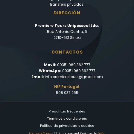
transfers privados.
DIRECCIÓN
Premiere Tours Unipessoal Lda.
Rua Antonio Cunha, 6
2710-531 Sintra
CONTACTOS
Movil:
00351 969 362 777
WhatsApp:
00351 969 362 777
Email:
info.premiere.tours@gmail.com
NIF Portugal
508 037 255
Preguntas frecuentes
Términos y condiciones
Política de privacidad y cookies
Premiere Tours
– All rights reserved. Designed by
DWSI
.