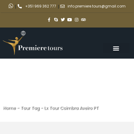
|
+351 969 362 777
|
info.premiere.tours@gmail.com
Home
-
Tour Tag
-
Lx Tour Coimbra Aveiro PT
Lx Tour Coimbra Aveiro PT