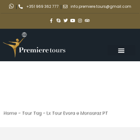
|
+351 969 362 777
|
info.premiere.tours@gmail.com
Home
-
Tour Tag
-
Lx Tour Evora e Monsaraz PT
Lx Tour Evora e Monsaraz PT