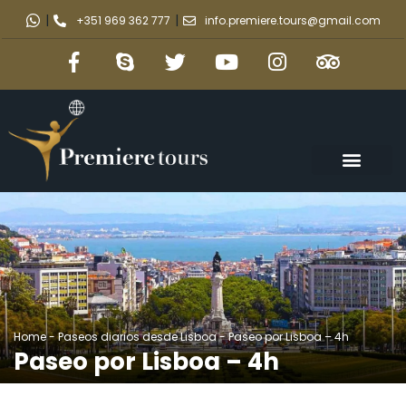
|
|
+351 969 362 777
info.premiere.tours@gmail.com
Home
-
Paseos diarios desde Lisboa
-
Paseo por Lisboa – 4h
Paseo por Lisboa – 4h