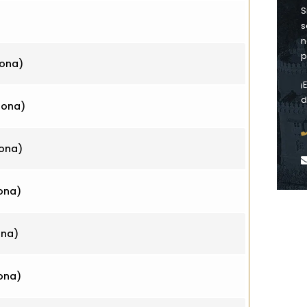
S
s
n
p
ona)
¡
d
sona)
ona)
ona)
ona)
ona)