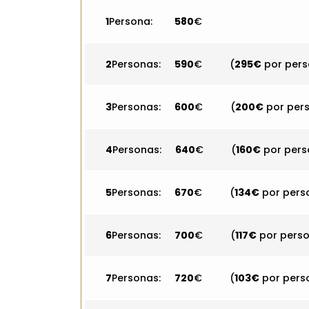
1
Persona:
580
€
2
Personas:
590
€ (
295€
por pers
3
Personas:
600
€ (
200€
por per
4
Personas:
640
€ (
160€
por pers
5
Personas:
670
€ (
134€
por pers
6
Personas:
700
€ (
117€
por pers
7
Personas:
720
€ (
103€
por pers