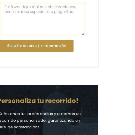
Solicitar reserva / + información
Personaliza tu recorrido!
Cuéntanos tus preferencias y creamos un
ecorrido personalizado, garantizando un
00% de satisfacción!