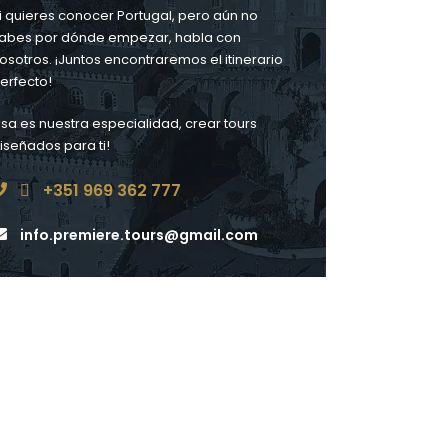
i quieres conocer Portugal, pero aún no
abes por dónde empezar, habla con
osotros. ¡Juntos encontraremos el itinerario
erfecto!
Esa es nuestra especialidad, crear tours
iseñados para ti!
+351 969 362 777
info.premiere.tours@gmail.com