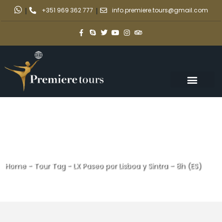
|
+351 969 362 777
|
info.premiere.tours@gmail.com
Home
-
Tour Tag
-
LX Paseo por Lisboa y Sintra – 8h (ES)
LX Paseo por Lisboa y Sintra –
8h (ES)