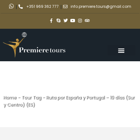
|
+351 969 362 777
|
info.premiere.tours@gmail.com
Home
-
Tour Tag
-
Ruta por España y Portugal – 10 días (Sur
y Centro) (ES)
Ruta por España y Portugal – 10
días (Sur y Centro) (ES)