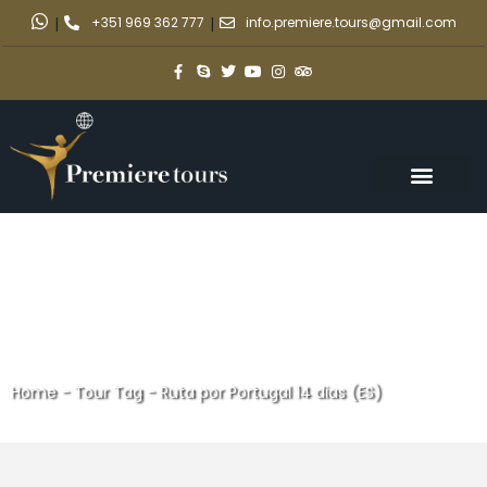
|
+351 969 362 777
|
info.premiere.tours@gmail.com
Home
-
Tour Tag
-
Ruta por Portugal 14 dias (ES)
Ruta por Portugal 14 dias (ES)