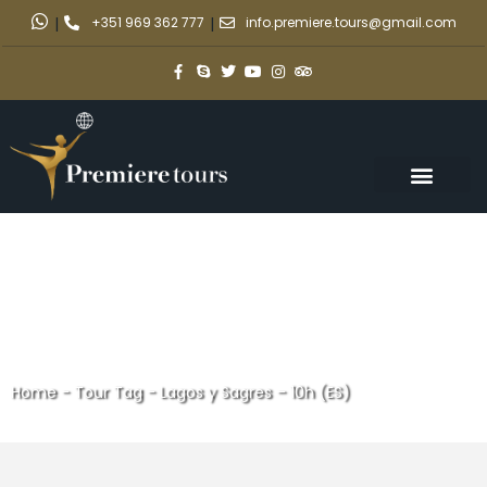
|
+351 969 362 777
|
info.premiere.tours@gmail.com
Home
-
Tour Tag
-
Lagos y Sagres – 10h (ES)
Lagos y Sagres – 10h (ES)